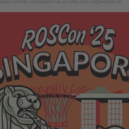
baren möchten, kontaktieren Sie uns bitte unter ros@neobotix.de.