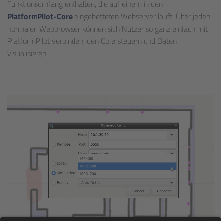
Funktionsumfang enthalten, die auf einem in den
PlatformPilot-Core
eingebetteten Webserver läuft. Über jeden
normalen Webbrowser können sich Nutzer so ganz einfach mit
PlatformPilot verbinden, den Core steuern und Daten
visualisieren.