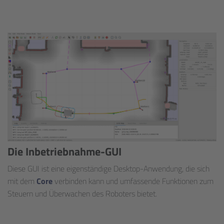
Die Inbetriebnahme-GUI
Diese GUI ist eine eigenständige Desktop-Anwendung, die sich
mit dem
Core
verbinden kann und umfassende Funktionen zum
Steuern und Überwachen des Roboters bietet.