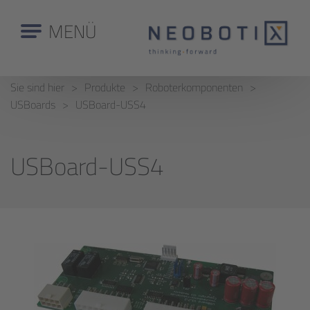
MENÜ
Sie sind hier
Produkte
Roboterkomponenten
USBoards
USBoard-USS4
USBoard-USS4