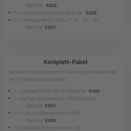
(Best.-Nr.
X202
)
16 x Steckersatz für USS4 (Best.-Nr.
X203
)
16 x Montageset für USS4, 0°, 5°, 10°, 15°
(Best.-Nr.
X207
)
Komplett-Paket
Mit diesem Paket erhalten Sie alle nötigen Komponenten
um 16 Sensoren auszuwerten.
1 x USBoard-USS4 inkl. GUI (Best.-Nr.
X100
)
1 x Konfigurationskabel für USBoard-USS4
(Best.-Nr.
X201
)
16 x Ultraschallsensor Bosch USS4
(Best.-Nr.
X200
)
1 x Kabelsatz X2 für Sensoren 1-8