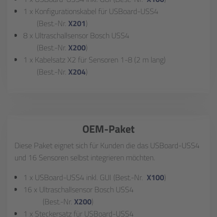
1 x Konfigurationskabel für USBoard-USS4
(Best.-Nr.
X201
)
8 x Ultraschallsensor Bosch USS4
(Best.-Nr.
X200
)
1 x Kabelsatz X2 für Sensoren 1-8 (2 m lang)
(Best.-Nr.
X204
)
OEM-Paket
Diese Paket eignet sich für Kunden die das USBoard-USS4
und 16 Sensoren selbst integrieren möchten.
1 x USBoard-USS4 inkl. GUI (Best.-Nr.
X100
)
16 x Ultraschallsensor Bosch USS4
(Best.-Nr.
X200
)
1 x Steckersatz für USBoard-USS4