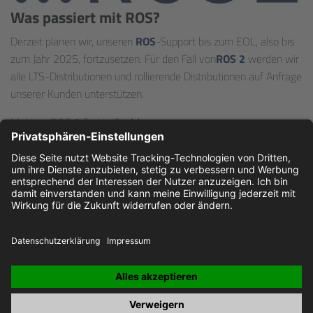
Was passiert mit ROS?
Derzeit planen wir, unseren
ROS
-Support bis zum EOL, also bis
zum Jahr 2025, fortzusetzen. Für den Fall von
ROS 2
werden wir
alle LTS-Distributionen und rollierende Distributionen auf Anfrage
unserer Kunden unterstützen.
Mehr zu ROS 2 finden Sie
hier
.
ROS, ROS 2 und die "Nine Dots" ROS Logos sind Schutzmarken
der Open Source Robotics Foundation.
JOBS
IMPRESSUM
DATENSCHUTZ